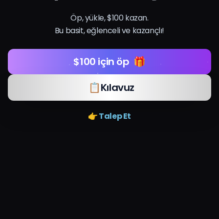
Fiyatlandırma
Öp, yükle, $100 kazan.
Bu basit, eğlenceli ve kazançlı!
Giriş Yap
$100 için öp
🎁
📋
Kılavuz
👉 Talep Et