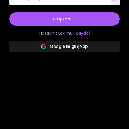
Giriş Yap
->
Hesabınız yok mu?
Kaydol
Google ile giriş yap