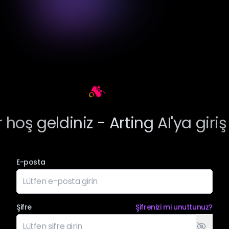
Arting AI
 hoş geldiniz - Arting AI'ya giri
E-posta
Şifre
Şifrenizi mi unuttunuz?