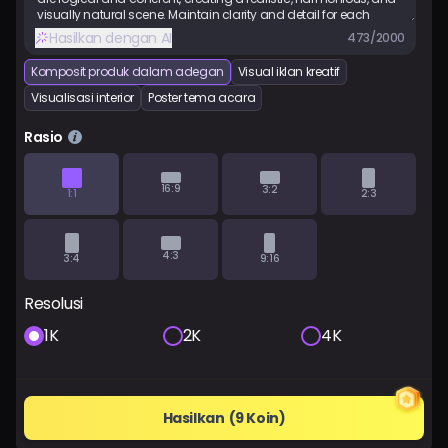
Harga
Hasilkan dengan AI
473/2000
Komposit produk dalam adegan
Visual iklan kreatif
Masuk
Visualisasi interior
Poster tema acara
Rasio
16:9
3:2
1:1
2:3
4:3
3:4
9:16
Resolusi
1K
2K
4K
Hasilkan
(9 Koin)