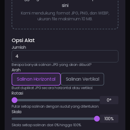
sini
Kami mendukung format JPG, PNG, dan WEBP,
ukuran file maksimum 10 MB.
Opsi Alat
Jumlah
Berapa banyak salinan JPG yang akan dibuat?
Arah
Salinan Horizontal
Salinan Vertikal
Buat duplikat JPG secara horizontal atau vertikal.
Rotasi
0°
Putar setiap salinan dengan sudut yang ditentukan.
Skala
100%
Skala setiap salinan dari 0% hingga 100%.