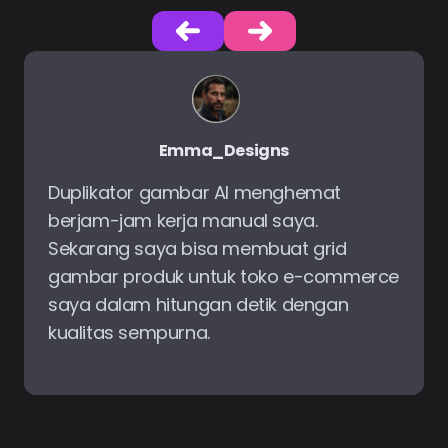
Mark_SocialPro
Saya suka betapa sederhananya
duplikator gambar AI online. Cukup
unggah, atur duplikat, dan unduh - tidak
perlu pengalaman desain, namun
hasilnya terlihat profesional.