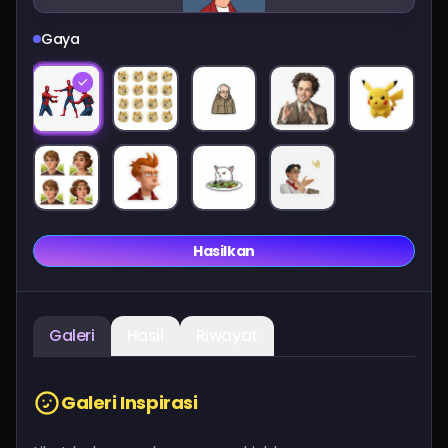
Harga
Gaya
Masuk
Hasilkan
Galeri
Hasil
Riwayat
Galeri Inspirasi