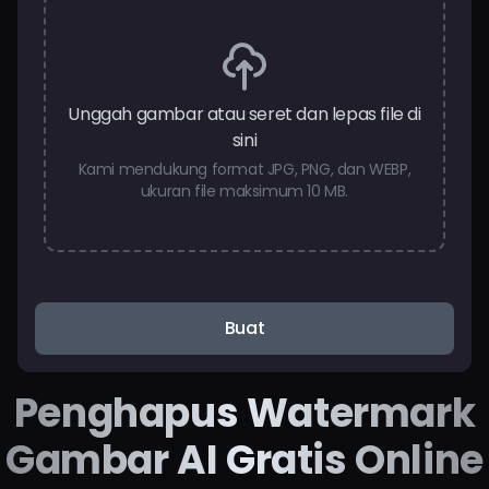
Harga
Masuk
Unggah gambar atau seret dan lepas file di
sini
Kami mendukung format JPG, PNG, dan WEBP,
ukuran file maksimum 10 MB.
Buat
Penghapus Watermark
Gambar AI Gratis Online