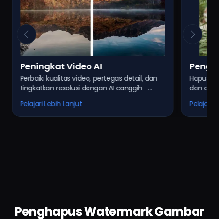
Peningkat Video AI
Pengh
Perbaiki kualitas video, pertegas detail, dan
Hapus wa
AI
tingkatkan resolusi dengan AI canggih—
dan cepa
sempurna untuk memulihkan video lama
Dapatkan 
Pelajari Lebih Lanjut
Pelajari L
atau beresolusi rendah.
Penghapus Watermark Gambar