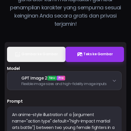
Harga
penampilan karakter yang sempurna sesuai
keinginan Anda secara gratis dan privasi
terjamin!
Masuk
Gambar ke Gambar
Teks ke Gambar
Model
GPT Image 2
New
Pro
Flexible image sizes and high-fidelity image inputs
Prompt