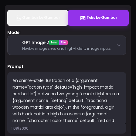
Harga
Gambar ke Gambar
Teks ke Gambar
Masuk
Model
GPT Image 2
New
Pro
Flexible image sizes and high-fidelity image inputs
Prompt
1108/2000