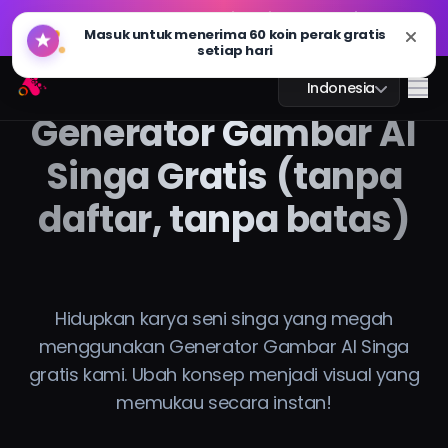
GPT Image 2.0 sudah hadir: lebih cepat, lebih cerdas,
🔥
dan siap 4K. Coba sekarang
GPT Image 2.0 sudah hadir: lebih cepat, lebih cerdas,
Arting AI
🔥
Me
Indonesia
dan siap 4K. Coba sekarang
Generator Gambar AI
Singa Gratis (tanpa
daftar, tanpa batas)
Obrolan AI
Pembelajaran AI
Gambar AI
Hidupkan karya seni singa yang megah
menggunakan Generator Gambar AI Singa
Video AI
gratis kami. Ubah konsep menjadi visual yang
memukau secara instan!
Alat AI