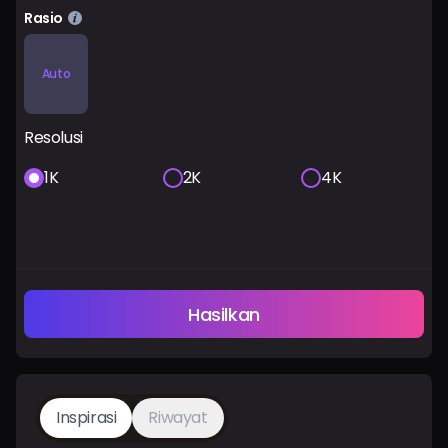
Rasio
Auto
Resolusi
1K
2K
4K
Hasilkan
Inspirasi
Riwayat