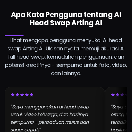
Apa Kata Pengguna tentang AI
Head Swap Arting AI
Lihat mengapa pengguna menyukai AI head
swap Arting AI. Ulasan nyata memuji akurasi AI
full head swap, kemudahan penggunaan, dan
potensi kreatifnya - sempurna untuk foto, video,
dan lainnya.
"Saya menggunakan ai head swap
"Saya co
untuk video keluarga, dan hasilnya
orang kag
sempurna - perpaduan mulus dan
terbaik y
super cepat!"
hasilnya s