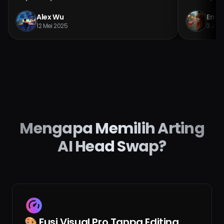
Alex Wu
Emil
12 Mei 2025
3 Jun
Mengapa Memilih Arting
AI Head Swap?
🎨 Fusi Visual Pro Tanpa Editing