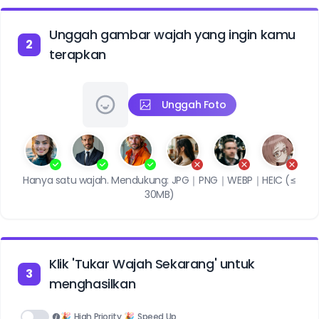
Unggah gambar wajah yang ingin kamu
2
terapkan
Unggah Foto
Hanya satu wajah. Mendukung: JPG｜PNG｜WEBP｜HEIC (≤
30MB)
Klik 'Tukar Wajah Sekarang' untuk
3
menghasilkan
🎉
High Priority
🎉
Speed Up