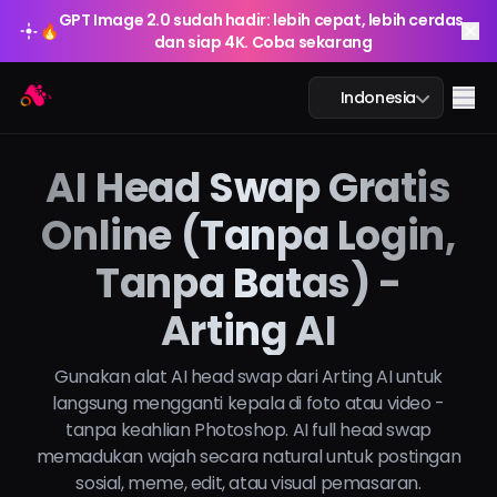
GPT Image 2.0 sudah hadir: lebih cepat, lebih cerdas,
🔥
dan siap 4K. Coba sekarang
GPT Image 2.0 sudah hadir: lebih cepat, lebih cerdas,
Arting AI
🔥
Me
Indonesia
dan siap 4K. Coba sekarang
AI Head Swap Gratis
Online (Tanpa Login,
Obrolan AI
Tanpa Batas) -
Pembelajaran AI
Arting AI
Gambar AI
Gunakan alat AI head swap dari Arting AI untuk
Video AI
langsung mengganti kepala di foto atau video -
tanpa keahlian Photoshop. AI full head swap
Alat AI
memadukan wajah secara natural untuk postingan
sosial, meme, edit, atau visual pemasaran.