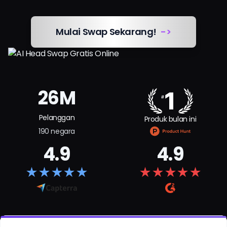
Harga
Mulai Swap Sekarang!
->
Masuk
26M
Pelanggan
Produk bulan ini
190 negara
4.9
4.9
★
★
★
★
★
★
★
★
★
★