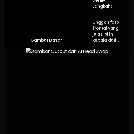
demi-
Langkah:
Unggah foto
frontal yang
jelas, pilih
Gambar Dasar
kepala dari
template
Arting AI atau
gambar Anda
sendiri, lalu klik
"Swap Now."
Mesin AI head
swap
langsung
menghasilkan
AI full head
swap yang
mulus.
Pratinjau,
unduh, dan
bagikan kreasi