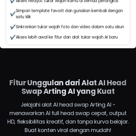
✔
Akses riwayat tukar wajah kamu di semua perangkat
Simpan template favorit dan gunakan kembali dengan
✔
satu klik
✔
Sinkronkan tukar wajah foto dan video dalam satu akun
✔
Akses lebih awal ke fitur dan alat tukar wajah AI baru
Fitur Unggulan dari Alat AI Head
Swap Arting AI yang Kuat
Jelajahi alat AI head swap Arting AI -
menawarkan AI full head swap cepat, output
HD, fleksibilitas kreatif, dan tanpa kurva belajar.
Buat konten viral dengan mudah!