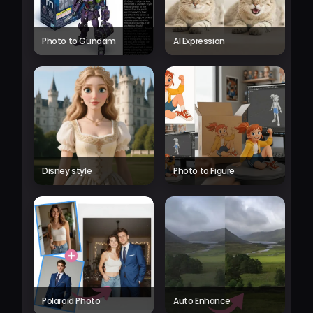
Photo to Gundam
AI Expression
Disney style
Photo to Figure
Polaroid Photo
Auto Enhance