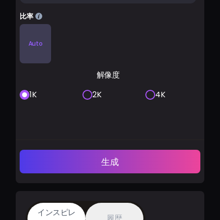
比率
Auto
解像度
1K
2K
4K
生成
インスピレ
履歴