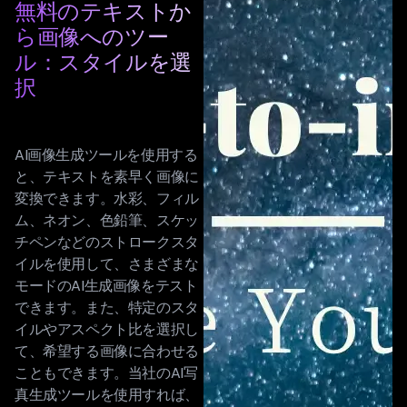
無料のテキストか
ら画像へのツー
ル：スタイルを選
択
AI画像生成ツールを使用する
と、テキストを素早く画像に
変換できます。水彩、フィル
ム、ネオン、色鉛筆、スケッ
チペンなどのストロークスタ
イルを使用して、さまざまな
モードのAI生成画像をテスト
できます。また、特定のスタ
イルやアスペクト比を選択し
て、希望する画像に合わせる
こともできます。当社のAI写
真生成ツールを使用すれば、