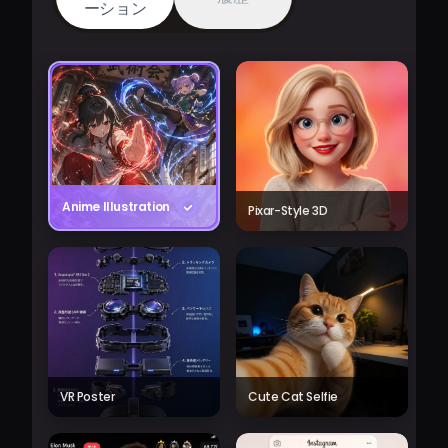
ーション
Anime Illustration
Pixar-Style 3D
VR Poster
Cute Cat Selfie