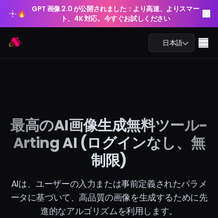
GPT 画像 2.0 が公開されました：より高速、よりスマー
🔥
ト、4K 対応。今すぐお試しください
GPT 画像 2.0 が公開されました：より高速、よりスマー
Arting AI
🔥
Me
日本語
ト、4K 対応。今すぐお試しください
AIチャット
最高のAI画像生成無料ツール-
AI学習
Arting AI (ログインなし、無
AI画像
制限)
AI動画
AIは、ユーザーの入力または事前定義されたパラメ
ータに基づいて、高品質の画像を生成するために先
AIツール
進的なアルゴリズムを利用します。