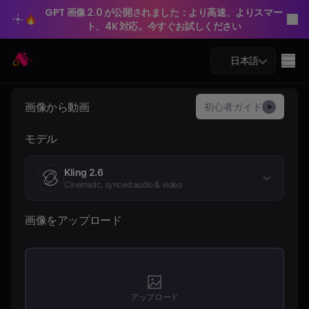
GPT 画像 2.0 が公開されました：より高速、よりスマー
🔥
ト、4K 対応。今すぐお試しください
GPT 画像 2.0 が公開されました：より高速、よりスマー
Arting AI
🔥
Me
日本語
ト、4K 対応。今すぐお試しください
画像から動画
初心者ガイド
▶
モデル
AIチャット
Kling 2.6
AI学習
Cinematic, synced audio & video
AI画像
画像をアップロード
AI動画
AIツール
アップロード