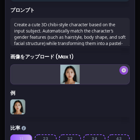
料金
プロンプト
サインイン
画像をアップロード (Max 1)
例
比率
1:1
2:3
3:2
3:4
4:3