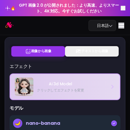
GPT 画像 2.0 が公開されました：より高速、よりスマー
🔥
ト、4K 対応。今すぐお試しください
GPT 画像 2.0 が公開されました：より高速、よりスマー
Arting AI
🔥
Me
日本語
ト、4K 対応。今すぐお試しください
画像から画像
テキストから画像
AIチャット
エフェクト
AI学習
Ai 3d Model
AI画像
クリックしてエフェクトを変更
AI動画
モデル
AIツール
nano-banana