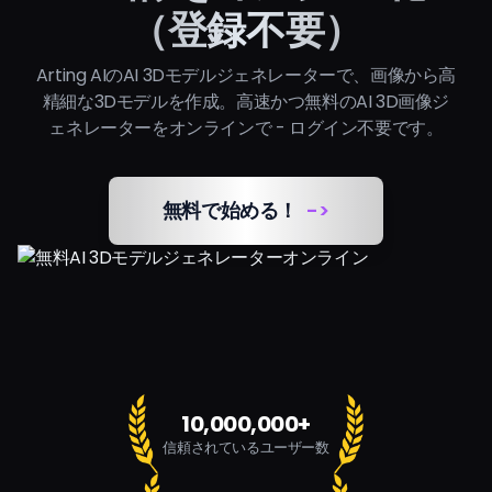
lighting, clean shadows,
high likeness to the
（登録不要）
subtle reflections, and
subject while
gentle depth of field. Add
presenting a sweet,
delicate accessories and
charming doll-style
Arting AIのAI 3Dモデルジェネレーターで、画像から高
layered clothing that fit
appearance.
the character’s gender and
精細な3Dモデルを作成。高速かつ無料のAI 3D画像ジ
personality. Maintain high
ェネレーターをオンラインで - ログイン不要です。
likeness to the subject
while presenting a sweet,
charming doll-style
appearance.
無料で始める！
->
10,000,000+
信頼されているユーザー数