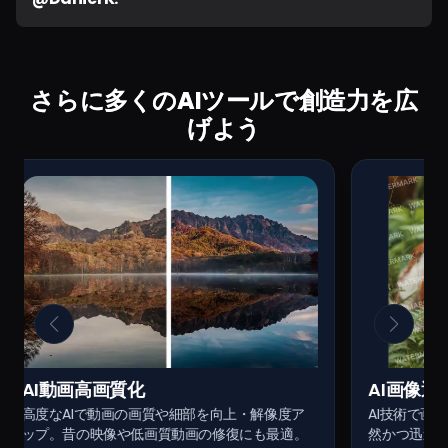
さらに多くのAIツールで創造力を広
げよう
AI画像透かし除去
AI動
AI技術で画像から不要なウォーターマークを自
動画内の
然かつ迅速に除去。痕跡を残さずクリアな仕上
除去。シ