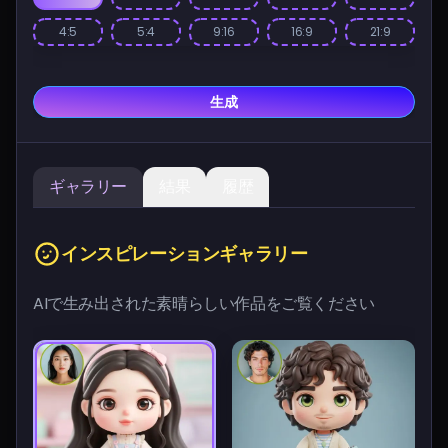
4:5
5:4
9:16
16:9
21:9
生成
ギャラリー
結果
履歴
インスピレーションギャラリー
AIで生み出された素晴らしい作品をご覧ください