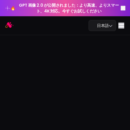
GPT 画像 2.0 が公開されました：より高速、よりスマー
🔥
ト、4K 対応。今すぐお試しください
GPT 画像 2.0 が公開されました：より高速、よりスマー
Arting AI
🔥
Me
日本語
ト、4K 対応。今すぐお試しください
AIチャット
AI学習
AI画像
AI動画
AIツール