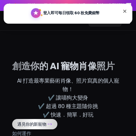
🔥
GPT 圖片 2.0 已上線：更快、更聰明、4K 高清。立即體驗
登入即可每日領取 60 枚免費銀幣
🔥
GPT 圖片 2.0 已上線：更快、更聰明、4K 高清。立即體驗
Arting AI
Me
繁體中文
AI 聊天
創造你的 AI 寵物肖像照片
AI 學習
AI 打造最專業藝術肖像、照片寫真的個人寵
AI 圖片
物！
✔ 讓喵狗大變身
AI 影片
✔ 超過 80 種主題隨你挑
✔ 快速．簡單．好玩
AI 工具
遇見你的新寵物
->
如何運作
方案價格