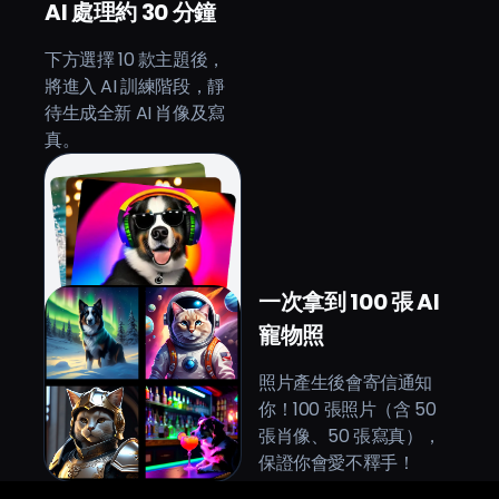
AI 處理約 30 分鐘
下方選擇 10 款主題後，
將進入 AI 訓練階段，靜
待生成全新 AI 肖像及寫
真。
一次拿到 100 張 AI
寵物照
照片產生後會寄信通知
你！100 張照片（含 50
張肖像、50 張寫真），
保證你會愛不釋手！