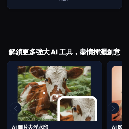
解鎖更多強大 AI 工具，盡情揮灑創意
AI 圖片去浮水印
AI 影