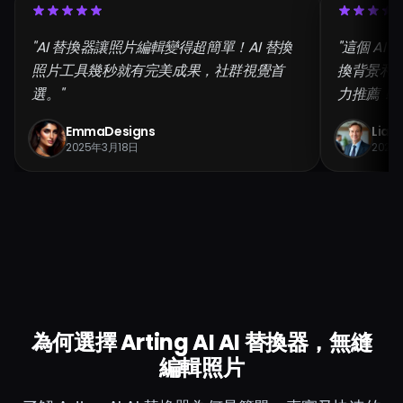
"AI 替換器讓照片編輯變得超簡單！AI 替換
"這個 A
照片工具幾秒就有完美成果，社群視覺首
換背景和
選。"
力推薦！"
EmmaDesigns
Liam
2025年3月18日
2025
為何選擇 Arting AI AI 替換器，無縫
編輯照片