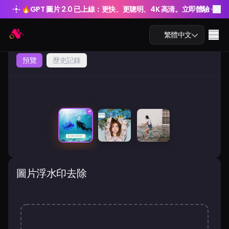
🔥
GPT 圖片 2.0 已上線：更快、更聰明、4K 高清。立即體驗
🔥
GPT 圖片 2.0 已上線：更快、更聰明、4K 高清。立即體驗
Arting AI
Me
繁體中文
預覽
歷史記錄
AI 聊天
前
後
AI 學習
AI 圖片
圖片浮水印去除
AI 影片
AI 工具
方案價格