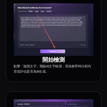
開始檢測
點擊「檢測文字」開啟AI文字檢測，系統會即時分析內
容並評估是否為AI生成。