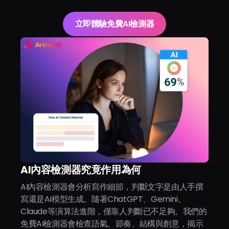
立即體驗免費AI檢測器
AI內容檢測器究竟作用為何
AI內容檢測器會分析寫作細節，判斷文字是由人手撰
寫還是AI模型生成。隨著ChatGPT、Gemini、
Claude等演算法進階，僅靠人判斷已不足夠。我們的
免費AI檢測器會檢查語氣、節奏、結構與創意，揭示