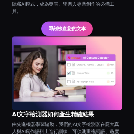
隱藏AI模式，成為發表、學習與專業創作的必備工
具。
即刻檢查您的文本
AI文字檢測器如何產生精確結果
由先進機器學習驅動，我們的AI文字檢測器在龐大真
人與AI寫作語料上進行訓練，可偵測重複詞語、過度