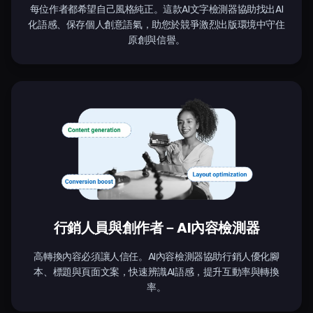
每位作者都希望自己風格純正。這款AI文字檢測器協助找出AI
化語感、保存個人創意語氣，助您於競爭激烈出版環境中守住
原創與信譽。
行銷人員與創作者－AI內容檢測器
高轉換內容必須讓人信任。AI內容檢測器協助行銷人優化腳
本、標題與頁面文案，快速辨識AI語感，提升互動率與轉換
率。