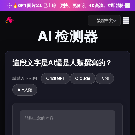
🔥
GPT 圖片 2.0 已上線：更快、更聰明、4K 高清。立即體驗
🔥
GPT 圖片 2.0 已上線：更快、更聰明、4K 高清。立即體驗
Arting AI
Me
繁體中文
AI 检测器
AI 聊天
這段文字是AI還是人類撰寫的？
AI 學習
試試以下範例：
ChatGPT
Claude
人類
AI 圖片
AI+人類
AI 影片
AI 工具
方案價格