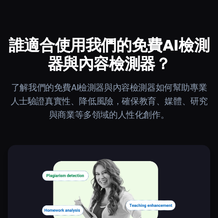
誰適合使用我們的免費AI檢測
器與內容檢測器？
了解我們的免費AI檢測器與內容檢測器如何幫助專業
人士驗證真實性、降低風險，確保教育、媒體、研究
與商業等多領域的人性化創作。