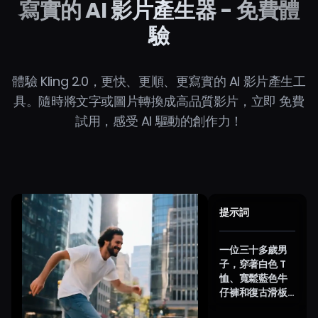
寫實的 AI 影片產生器 - 免費體
驗
體驗 Kling 2.0，更快、更順、更寫實的 AI 影片產生工
具。隨時將文字或圖片轉換成高品質影片，立即 免費
試用，感受 AI 驅動的創作力！
提示詞
一位三十多歲男
子，穿著白色 T
恤、寬鬆藍色牛
仔褲和復古滑板
鞋，在陽光明媚