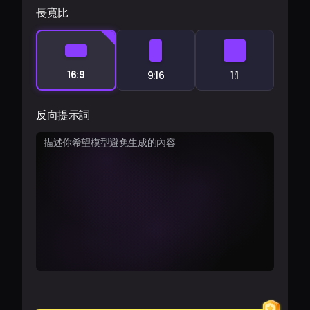
長寬比
16:9
9:16
1:1
反向提示詞