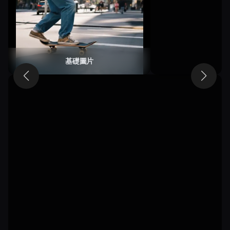
的城市街道上精
湛地滑滑板。他
前傾身體，用右
腳輕踩推進保持
速度。背景為繁
忙街道，玻璃大
基礎圖片
樓反射陽光。鏡
頭平順跟拍，捕
捉自信笑容與隨
風飛舞的頭髮。