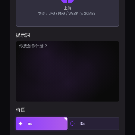
上傳
支援：JPG / PNG / WEBP（≤ 20MB）
登入
提示詞
時長
5s
10s