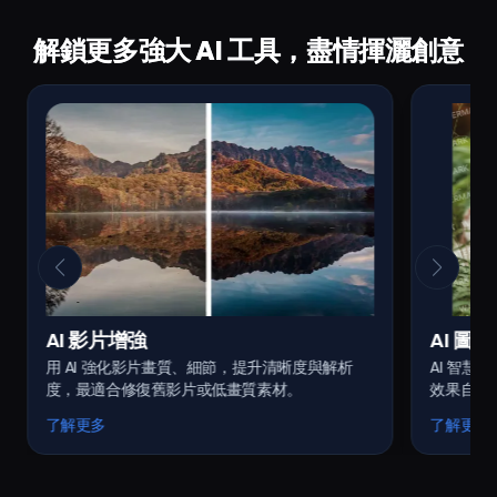
解鎖更多強大 AI 工具，盡情揮灑創意
AI 影片增強
AI 圖
用 AI 強化影片畫質、細節，提升清晰度與解析
AI 智
度，最適合修復舊影片或低畫質素材。
效果自然
了解更多
了解更多