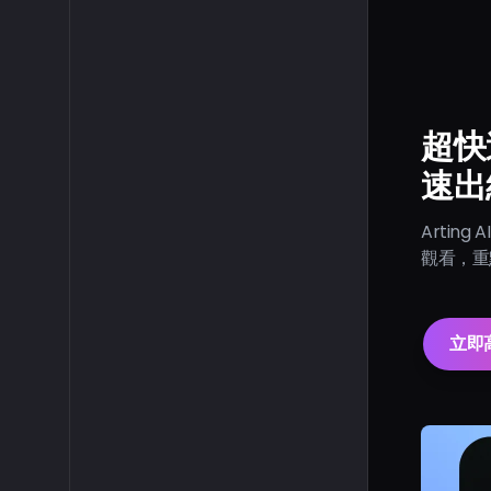
超快
速出
Arti
觀看，重
立即