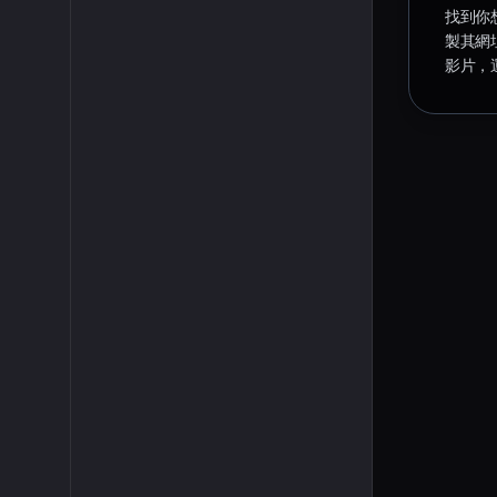
找到你想
製其網
影片，