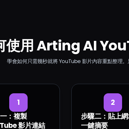
使用 Arting AI Y
學會如何只需幾秒就將 YouTube 影片內容重點整
1
2
一：複製
步驟二：貼上網
uTube 影片連結
一鍵摘要