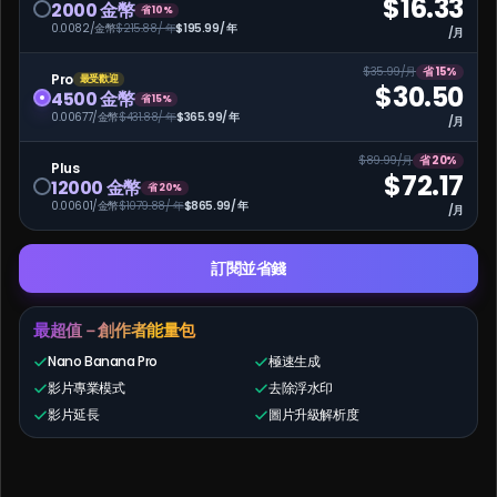
$16.33
2000 金幣
省 10%
0.0082/金幣
$215.88/ 年
$195.99/ 年
/月
登入
$35.99/月
省 15%
Pro
最受歡迎
$30.50
4500 金幣
省 15%
0.00677/金幣
$431.88/ 年
$365.99/ 年
/月
$89.99/月
省 20%
Plus
$72.17
12000 金幣
省 20%
0.00601/金幣
$1079.88/ 年
$865.99/ 年
/月
訂閱並省錢
最超值－創作者能量包
Nano Banana Pro
極速生成
影片專業模式
去除浮水印
影片延長
圖片升級解析度