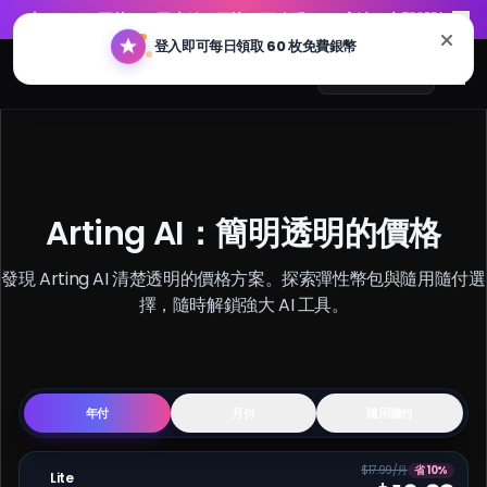
🔥
GPT 圖片 2.0 已上線：更快、更聰明、4K 高清。立即體驗
登入即可每日領取 60 枚免費銀幣
Arting AI
Me
繁體中文
AI 聊天
Arting AI：簡明透明的價格
AI 學習
發現 Arting AI 清楚透明的價格方案。探索彈性幣包與隨用隨付選
擇，隨時解鎖強大 AI 工具。
AI 圖片
AI 影片
年付
月付
隨用隨付
AI 工具
$17.99/月
省 10%
Lite
方案價格