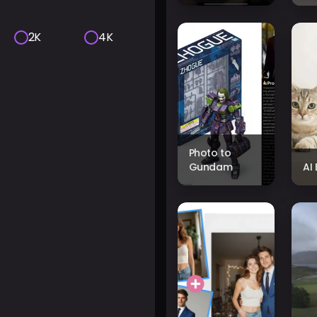
2K
4K
Photo to
Gundam
AI