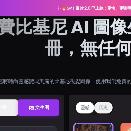
🔥
GPT 圖片 2.0 已上線：更快、更聰
費比基尼 AI 圖
冊，無任
速將時尚靈感變成美麗的比基尼視覺圖像，使用我們免費的 
生图
文生图
靈感
历史