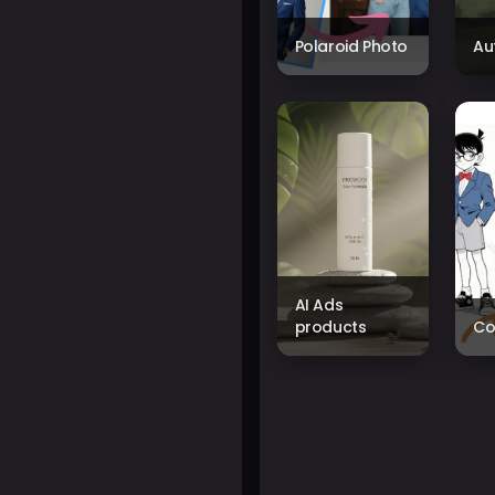
Polaroid Photo
Au
AI Ads
products
Co