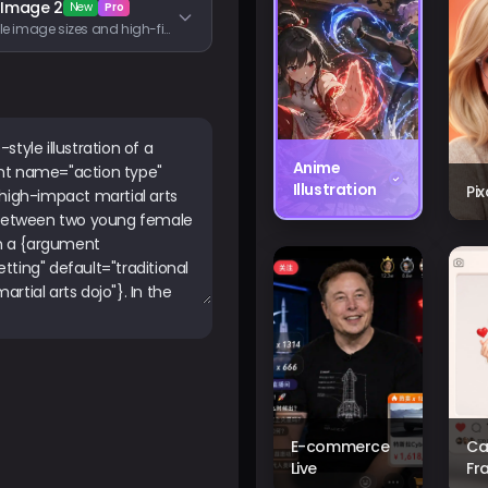
 Image 2
New
Pro
Flexible image sizes and high-fidelity image inputs
Anime
Illustration
Pi
E-commerce
Ca
Live
Fr