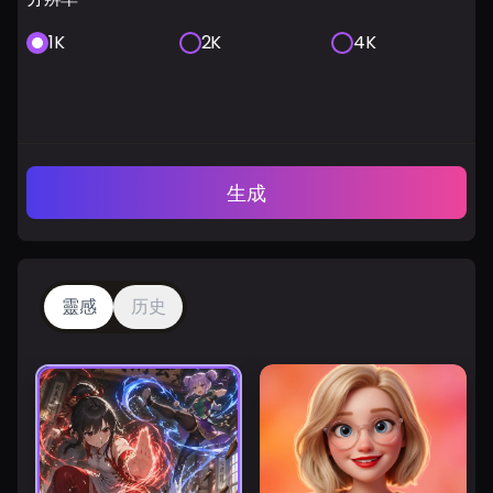
1K
2K
4K
生成
靈感
历史