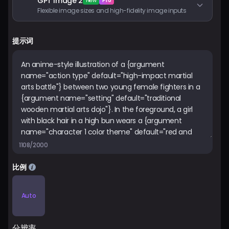
GPT Image 2
New
Pro
Flexible image sizes and high-fidelity image inputs
登入
提示词
1108/2000
比例
Auto
分辨率