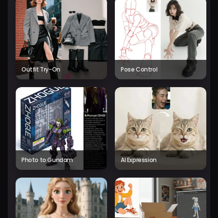
Outfit Try-On
Pose Control
Photo to Gundam
AI Expression