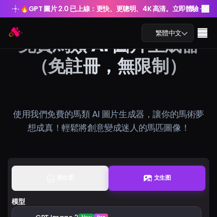
🔥
GPT 圖片 2.0 已上線：更快、更聰明、4K 高清。立即體驗
🔥
GPT 圖片 2.0 已上線：更快、更聰明、4K 高清。立即體驗
Arting AI
Me
繁體中文
免費馬類 AI 圖片生成器
（免註冊，無限制）
AI 聊天
使用我們免費的馬類 AI 圖片生成器，讓你的馬術夢
AI 學習
想成真！輕鬆將創意變成迷人的馬匹圖像！
AI 圖片
AI 影片
图生图
文生图
AI 工具
模型
方案價格