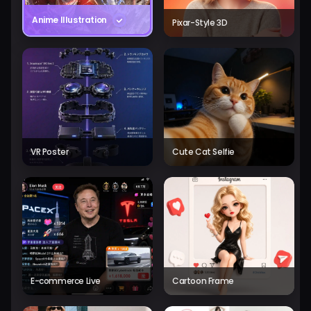
Anime Illustration
Pixar-Style 3D
VR Poster
Cute Cat Selfie
E-commerce Live
Cartoon Frame