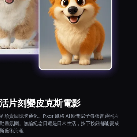
活片刻變皮克斯電影
的珍貴回憶卡通化。Pixar 風格 AI 瞬間賦予每張普通照片
動畫氛圍。無論紀念日還是日常生活，按下按鈕都能變成
斯藝術海報！