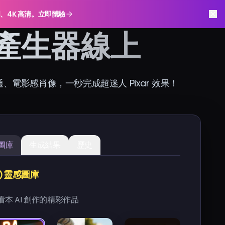
明、4K 高清。立即體驗
AI 產生器線上
通、電影感肖像，一秒完成超迷人 Pixar 效果！
圖庫
生成結果
歷史
靈感圖庫
看本 AI 創作的精彩作品