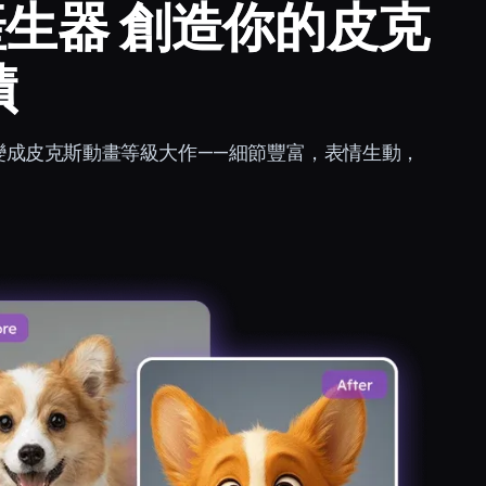
 AI 產生器 創造你的皮克
蹟
瞬間變成皮克斯動畫等級大作——細節豐富，表情生動，