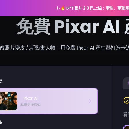
🔥
GPT 圖片 2.0 已上線：更快、更聰
免費 Pixar 
傳照片變皮克斯動畫人物！用免費 Pixar AI 產生器打造卡
效
Pixar Ai
點擊更換特效
看
型