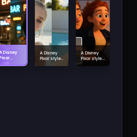
A Disney
A Disney
A Disney
Pixar
Pixar style
Pixar style
style
character
character
character
with big
with big
with big
expressive
expressive
expressive
eyes,
eyes,
eyes,
colorful
colorful
colorful
background,
background,
background,
magical
magical
magical
atmosphere
atmosphere
atmosphere