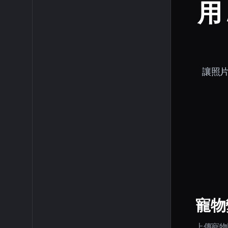
用 
讓照片
寵物
上傳寵物照