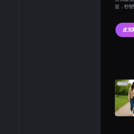
捉，秒變
皮克