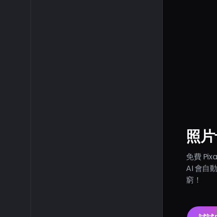
照片
免費 Pi
AI 會
窮！