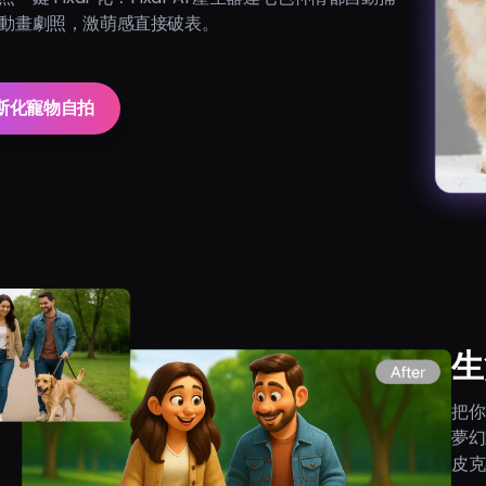
動畫劇照，激萌感直接破表。
斯化寵物自拍
生
把你
夢幻
皮克