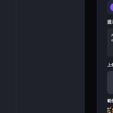
提
上傳
範