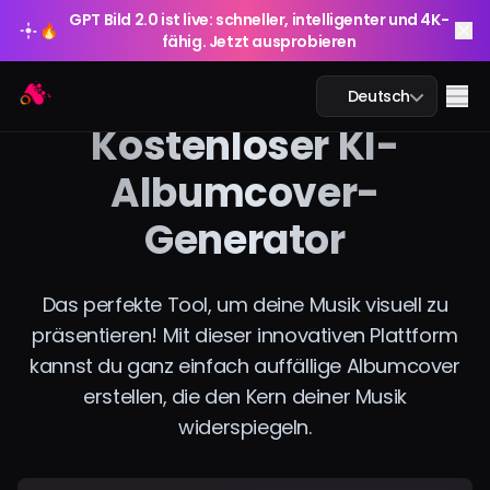
GPT Bild 2.0 ist live: schneller, intelligenter und 4K-
🔥
fähig. Jetzt ausprobieren
GPT Bild 2.0 ist live: schneller, intelligenter und 4K-
Arting AI
🔥
Me
Deutsch
fähig. Jetzt ausprobieren
Kostenloser KI-
Albumcover-
Generator
KI-Chat
KI-Studium
Das perfekte Tool, um deine Musik visuell zu
präsentieren! Mit dieser innovativen Plattform
KI-Bild
kannst du ganz einfach auffällige Albumcover
KI-Video
erstellen, die den Kern deiner Musik
widerspiegeln.
KI-Tools