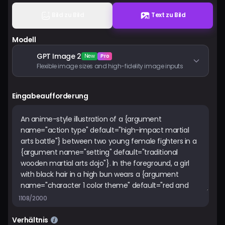
Preise
Bild zu Bild
Text zu Bild
Modell
Anmelden
GPT Image 2
New
Pro
Flexible image sizes and high-fidelity image inputs
Eingabeaufforderung
1108/2000
Verhältnis