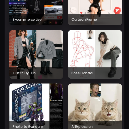
E-commerce Live
Cartoon Frame
Outfit Try-On
Pose Control
Photo to Gundam
AI Expression