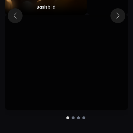
ihr Gesicht
Basisbild
erleuchtet. Sie
sagt fröhlich:
„Okay, ich bin
bereit! Los
geht’s!“