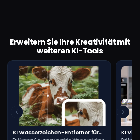
Erweitern Sie Ihre Kreativität mit
weiteren KI-Tools
KI Wasserzeichen-Entferner für
KI Vid