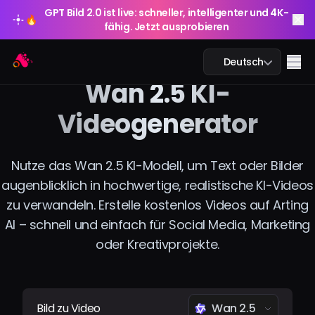
GPT Bild 2.0 ist live: schneller, intelligenter und 4K-
🔥
fähig. Jetzt ausprobieren
GPT Bild 2.0 ist live: schneller, intelligenter und 4K-
Arting AI
🔥
Me
Deutsch
fähig. Jetzt ausprobieren
Wan 2.5 KI-
Videogenerator
KI-Chat
Nutze das Wan 2.5 KI-Modell, um Text oder Bilder
augenblicklich in hochwertige, realistische KI-Videos
KI-Studium
zu verwandeln. Erstelle kostenlos Videos auf Arting
KI-Bild
AI – schnell und einfach für Social Media, Marketing
oder Kreativprojekte.
KI-Video
KI-Tools
Bild zu Video
Wan 2.5