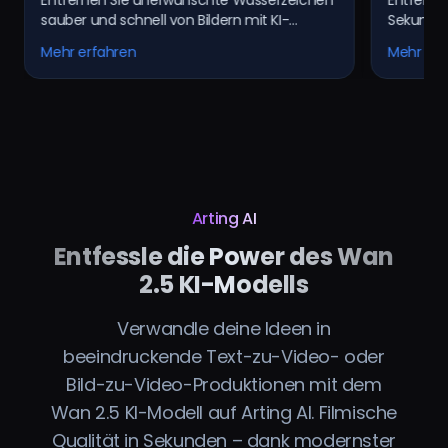
Entfernen Sie unerwünschte Wasserzeichen
Entferne
Bilder
sauber und schnell von Bildern mit KI-
Sekunden
Technologie. Klare Ergebnisse – keine Spuren
TikTok o
Mehr erfahren
Mehr erf
mehr!
Greenscr
Arting AI
Entfessle die Power des Wan
2.5 KI-Modells
Verwandle deine Ideen in
beeindruckende Text-zu-Video- oder
Bild-zu-Video-Produktionen mit dem
Wan 2.5 KI-Modell auf Arting AI. Filmische
Qualität in Sekunden – dank modernster