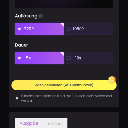
Auflösung
720P
1080P
Dauer
5s
10s
Video generieren
(45 Goldmünzen)
Silbermünzen können für diese Funktion nicht verwendet
werden
Ausgabe
Verlauf