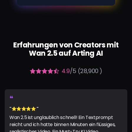
Erfahrungen von Creators mit
Wan 2.5 auf Arting AI
4.9
/5 (28,900 )
❝
"⭐️⭐️⭐️⭐️⭐️ "
Wan 2.5 ist unglaublich schnell! Ein Textprompt
reicht und ich hatte binnen Minuten ein flüssiges,
realistisches Video. Ein Must-Try KI Video