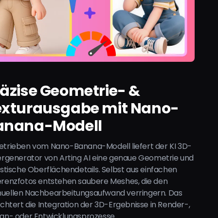
räzise Geometrie- &
exturausgabe mit Nano-
anana-Modell
etrieben vom Nano-Banana-Modell liefert der KI 3D-
ergenerator von Arting AI eine genaue Geometrie und
istische Oberflächendetails. Selbst aus einfachen
erenzfotos entstehen saubere Meshes, die den
uellen Nachbearbeitungsaufwand verringern. Das
ichtert die Integration der 3D-Ergebnisse in Render-,
gn- oder Entwicklungsprozesse.