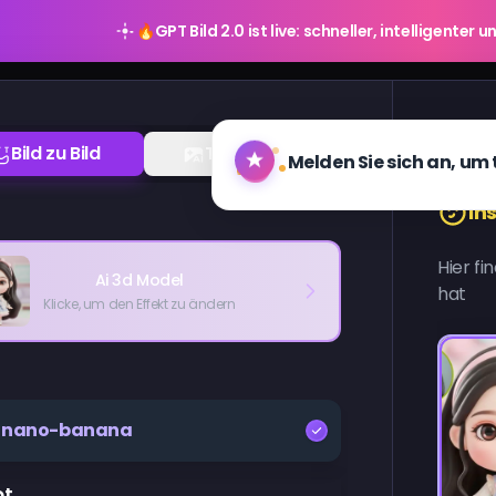
🔥
GPT Bild 2.0 ist live: schneller, intelligente
Gale
Bild zu Bild
Text zu Bild
In
Hier fi
Ai 3d Model
hat
Klicke, um den Effekt zu ändern
nano-banana
pt