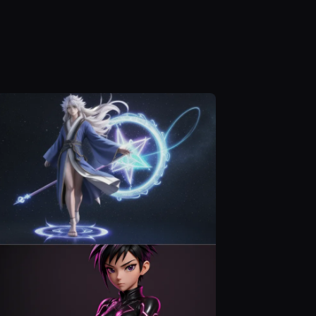
layered
subject while
subject while
hing
presenting a
presenting a
fit the
sweet,
sweet,
acter’s
charming
charming
er and
doll-style
doll-style
onality.
appearance.
appearance.
tain
ess to
subject
e
enting
eet,
ming
style
arance.