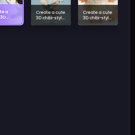
te a
Create a cute
Create a cute
 3D
3D chibi-style
3D chibi-style
-style
character
character
acter
based on the
based on the
d on
input subject.
input subject.
input
Automatically
Automatically
ect.
match the
match the
matically
character’s
character’s
h the
gender
gender
acter’s
features
features
er
(such as
(such as
ures
hairstyle,
hairstyle,
h as
body shape,
body shape,
tyle,
and soft
and soft
 shape,
facial
facial
soft
structure)
structure)
l
while
while
cture)
transforming
transforming
e
them into a
them into a
sforming
pastel-
pastel-
 into a
colored, toy-
colored, toy-
el-
like 3D doll.
like 3D doll.
red,
Large glossy
Large glossy