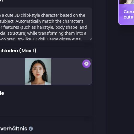
Crea
cute
chibi
char
base
the 
subj
Auto
ochladen (Max 1)
matc
char
gend
feat
(suc
hairs
body
and 
le
facia
stru
whil
tran
them
past
verhältnis
colo