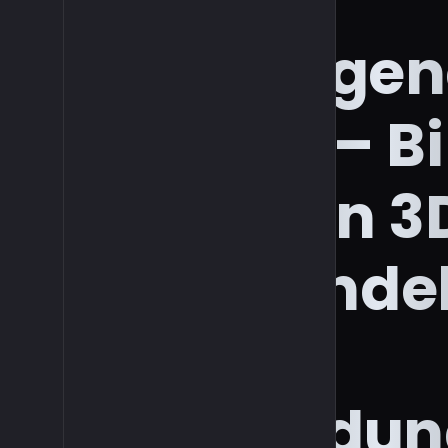
3D-
Modellgen
Online – Bi
Sofort in 3
Umwande
(Keine
Anmeldun