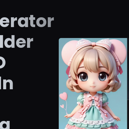
and 
clot
erator
that 
char
gend
pers
lder
Main
high
liken
the 
D
whil
pres
a sw
char
ln
doll-
appe
g