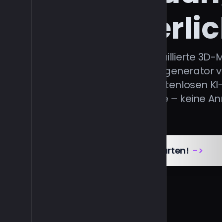
erforderli
Erstellen Sie hochdetaillierte 3D-
mit dem KI 3D-Modellgenerator vo
Sie den schnellen, kostenlosen KI
Bildergenerator online – keine 
erforderlich.
Jetzt kostenlos starten!
->