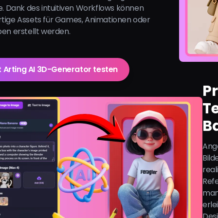
e. Dank des intuitiven Workflows können
tige Assets für Games, Animationen oder
en erstellt werden.
t Arting AI 3D-Generator testen
P
T
B
Ang
Bild
real
Ref
man
erle
Desi