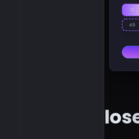
1:1
4:5
Kostenlose