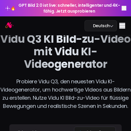
GPT Bild 2.0 ist live: schneller, intelligenter und 4K-
🔥
fähig. Jetzt ausprobieren
GPT Bild 2.0 ist live: schneller, intelligenter und 4K-
Arting AI
🔥
Me
Deutsch
fähig. Jetzt ausprobieren
Vidu Q3 KI Bild-zu-Video
mit Vidu KI-
Videogenerator
KI-Chat
KI-Studium
Probiere Vidu Q3, den neuesten Vidu KI-
Videogenerator, um hochwertige Videos aus Bildern
KI-Bild
zu erstellen. Nutze Vidu KI Bild-zu-Video für flüssige
KI-Video
Bewegungen und realistische Szenen in Sekunden.
KI-Tools