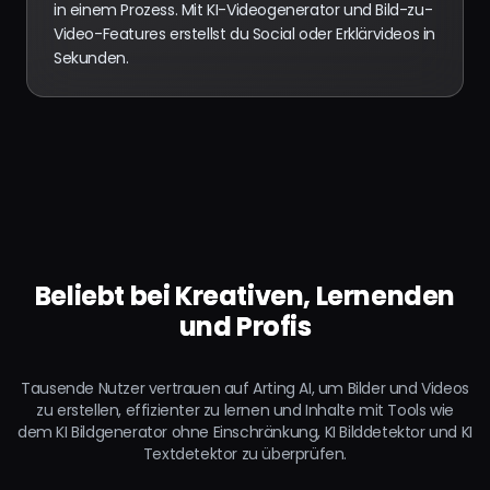
in einem Prozess. Mit KI-Videogenerator und Bild-zu-
Video-Features erstellst du Social oder Erklärvideos in
Sekunden.
Beliebt bei Kreativen, Lernenden
und Profis
Tausende Nutzer vertrauen auf Arting AI, um Bilder und Videos
zu erstellen, effizienter zu lernen und Inhalte mit Tools wie
dem KI Bildgenerator ohne Einschränkung, KI Bilddetektor und KI
Textdetektor zu überprüfen.