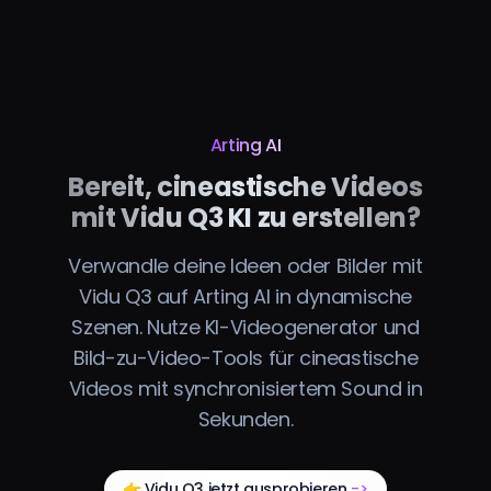
Arting AI
Bereit, cineastische Videos
mit Vidu Q3 KI zu erstellen?
Verwandle deine Ideen oder Bilder mit
Vidu Q3 auf Arting AI in dynamische
Szenen. Nutze KI-Videogenerator und
Bild-zu-Video-Tools für cineastische
Videos mit synchronisiertem Sound in
Sekunden.
👉 Vidu Q3 jetzt ausprobieren
->