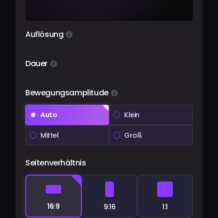
Auflösung
Dauer
Bewegungsamplitude
Auto
Klein
Mittel
Groß
Seitenverhältnis
16:9
9:16
1:1