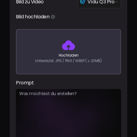
Bild zu Video
Vidu Q3 Pro
Preise
Bild hochladen
Anmelden
Hochladen
Unterstützt: JPG / PNG / WEBP ( ≤ 20MB)
Prompt