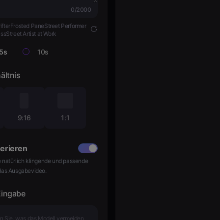
0/2000
fter
Frosted Pane
Street Performer
ess
Street Artist at Work
5s
10s
ältnis
9:16
1:1
erieren
e natürlich klingende und passende
 das Ausgabevideo.
Eingabe