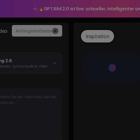
🔥
GPT Bild 2.0 ist live: schneller, intelligente
ideo
Anfängerleitfaden
▶
Inspiration
ng 2.6
ematic, synced audio & video