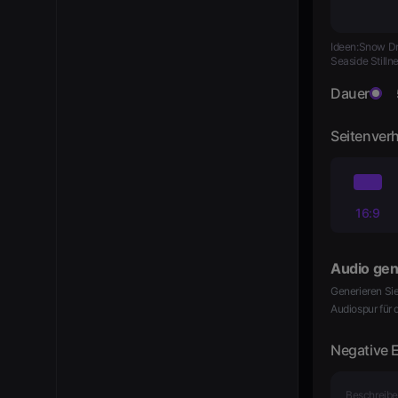
Ideen:
Snow Dri
Seaside Stilln
Dauer
Seitenverh
16:9
Audio gen
Generieren Si
Audiospur für
Negative 