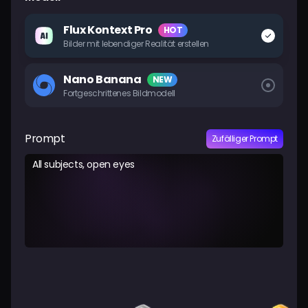
Preise
Flux Kontext Pro
HOT
Bilder mit lebendiger Realität erstellen
Anmelden
Nano Banana
NEW
Fortgeschrittenes Bildmodell
Prompt
Zufälliger Prompt