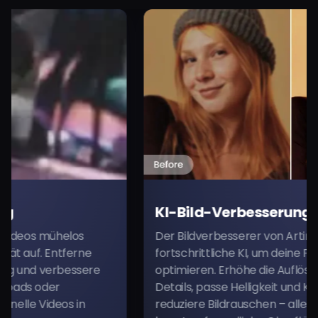
KI-Bild-Verbesserung
mühelos
Der Bildverbesserer von Arting AI nutzt
Entferne
fortschrittliche KI, um deine Fotos in Se
erbessere
optimieren. Erhöhe die Auflösung, verbe
er
Details, passe Helligkeit und Kontrast an
deos in
reduziere Bildrauschen – alles über eine