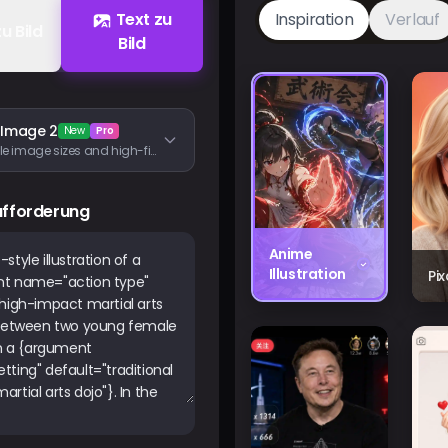
Text zu
Inspiration
Verlauf
zu Bild
Bild
 Image 2
New
Pro
Flexible image sizes and high-fidelity image inputs
ufforderung
Anime
Illustration
Pi