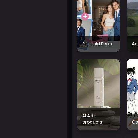
Polaroid Photo
Au
AI Ads
products
Co