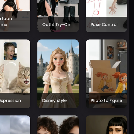
rtoon
ame
Outfit Try-On
Pose Control
 Expression
Disney style
Photo to Figure