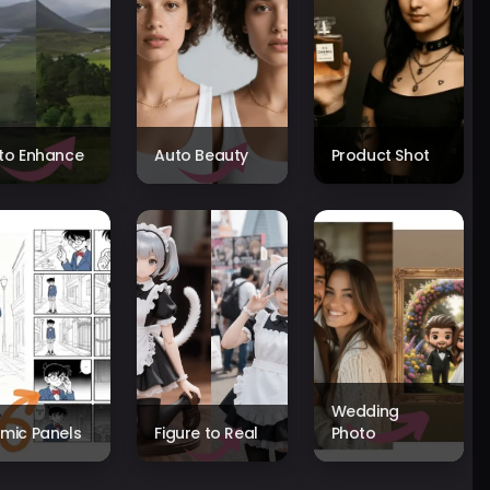
to Enhance
Auto Beauty
Product Shot
Wedding
mic Panels
Figure to Real
Photo