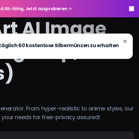
r und 4K-fähig. Jetzt ausprobieren
rt AI Image
sign-up, no
s)
enerator. From hyper-realistic to anime styles, our
 your needs for free-privacy assured!