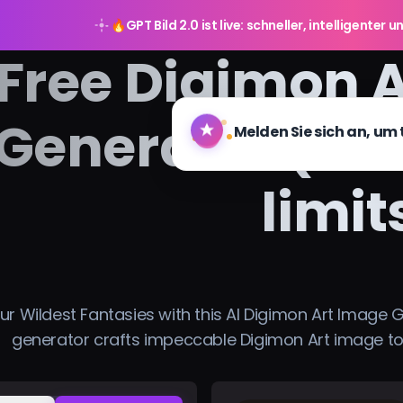
🔥
GPT Bild 2.0 ist live: schneller, intelligente
Free Digimon A
Generator (no 
limit
r Wildest Fantasies with this AI Digimon Art Image G
generator crafts impeccable Digimon Art image to