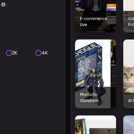
E-commerce
Ca
Live
Fr
2K
4K
Photo to
Gundam
AI