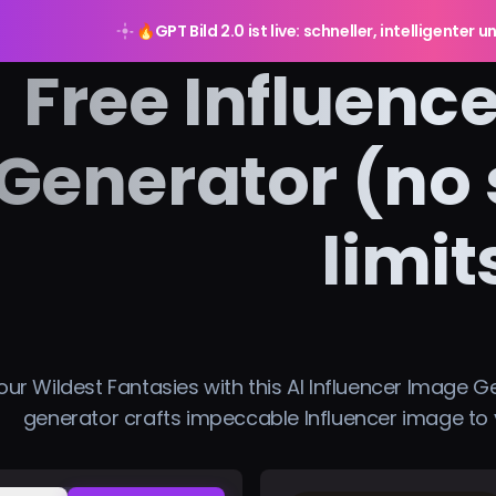
🔥
GPT Bild 2.0 ist live: schneller, intelligente
Free Influenc
Generator (no 
limit
ur Wildest Fantasies with this AI Influencer Image Ge
generator crafts impeccable Influencer image to 