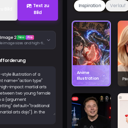
Text zu
Inspiration
Verlauf
zu Bild
Bild
 Image 2
New
Pro
Flexible image sizes and high-fidelity image inputs
ufforderung
Anime
Illustration
Pi