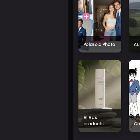
Polaroid Photo
Au
AI Ads
products
Co