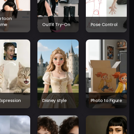
rtoon
ame
Outfit Try-On
Pose Control
 Expression
Disney style
Photo to Figure