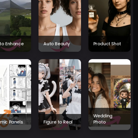
to Enhance
Auto Beauty
Product Shot
Wedding
mic Panels
Figure to Real
Photo