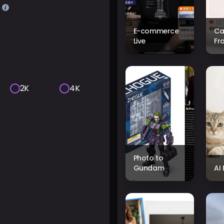
E-commerce
Ca
Live
Fr
2K
4K
Photo to
Gundam
AI