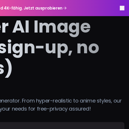
r und 4K-fähig. Jetzt ausprobieren
er AI Image
sign-up, no
s)
nerator. From hyper-realistic to anime styles, our
your needs for free-privacy assured!