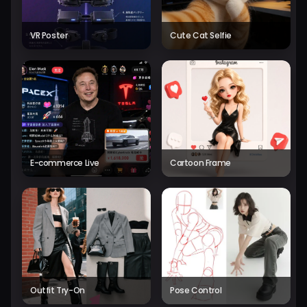
VR Poster
Cute Cat Selfie
E-commerce Live
Cartoon Frame
Outfit Try-On
Pose Control