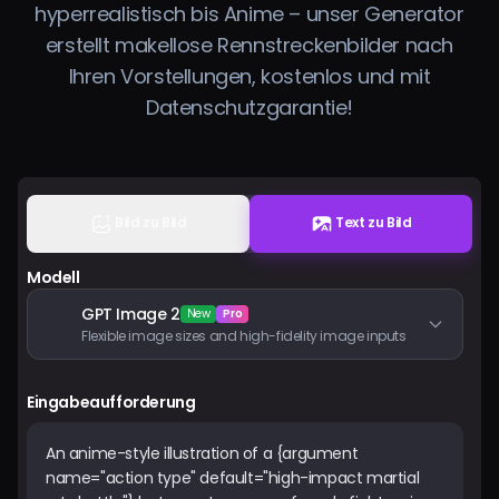
hyperrealistisch bis Anime – unser Generator
Preise
erstellt makellose Rennstreckenbilder nach
Ihren Vorstellungen, kostenlos und mit
Anmelden
Datenschutzgarantie!
Bild zu Bild
Text zu Bild
Modell
GPT Image 2
New
Pro
Flexible image sizes and high-fidelity image inputs
Eingabeaufforderung