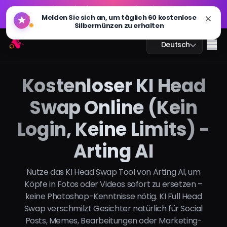
GPT Bild 2.0 ist live: schneller, intelligenter und 4K-
🔥
fähig. Jetzt ausprobieren
GPT Bild 2.0 ist live: schneller, intelligenter und 4K-
Arting AI
🔥
Me
Deutsch
fähig. Jetzt ausprobieren
Kostenloser KI Head
Swap Online (Kein
KI-Chat
Login, Keine Limits) -
KI-Studium
Arting AI
KI-Bild
Nutze das KI Head Swap Tool von Arting AI, um
KI-Video
Köpfe in Fotos oder Videos sofort zu ersetzen –
keine Photoshop-Kenntnisse nötig. KI Full Head
KI-Tools
Swap verschmilzt Gesichter natürlich für Social
Posts, Memes, Bearbeitungen oder Marketing-