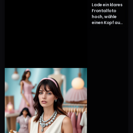
Lade ein klares
Frontalfoto
hoch, wähle
einen Kopf aus
Arting AIs
Vorlagen oder
deinem
eigenen Bild
und klicke
dann auf
„Jetzt
tauschen“. Die
KI Head Swap
Engine erstellt
sofort einen
nahtlosen KI
Full Head
Swap.
Vorschau,
Download und
teile deine
personalisierte