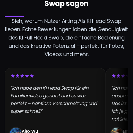
Swap sagen
Sieh, warum Nutzer Arting AIs KI Head Swap
lieben. Echte Bewertungen loben die Genauigkeit
des KI Full Head Swap, die einfache Bedienung
und das kreative Potenzial – perfekt für Fotos,
Videos und mehr.
"Ich habe den KI Head Swap für ein
"Ich habe
Familienvideo genutzt und es war
ausprobie
perfekt – nahtlose Verschmelzung und
Das ist d
super schnell!"
ich je ge
natürlich
Alex Wu
Emil