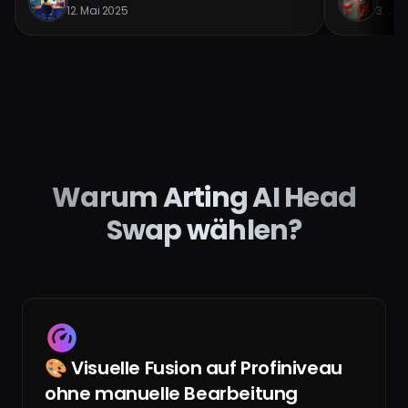
12. Mai 2025
3. Jun
Warum Arting AI Head
Swap wählen?
🎨 Visuelle Fusion auf Profiniveau
ohne manuelle Bearbeitung