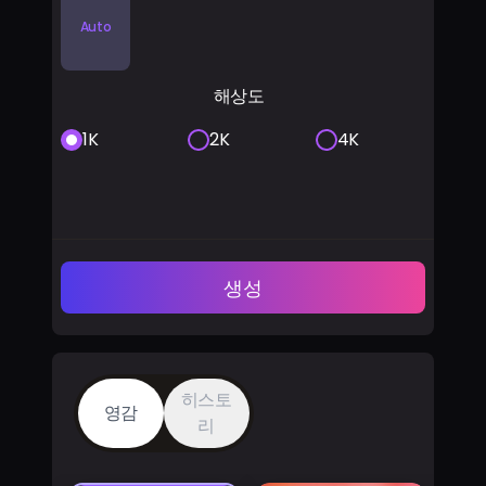
Auto
해상도
1K
2K
4K
생성
히스토
영감
리