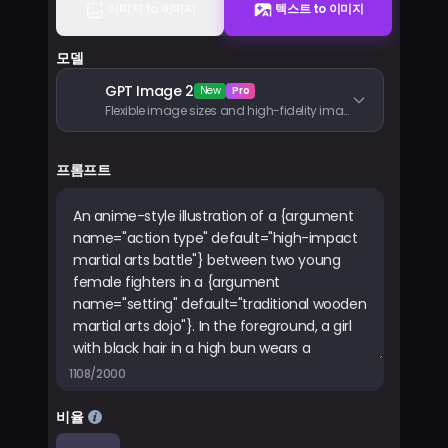
이미지 to 이미지
텍스트 to 이미지
요금제
모델
로그인
GPT Image 2
New
Pro
Flexible image sizes and high-fidelity image inputs
프롬프트
1108/2000
비율