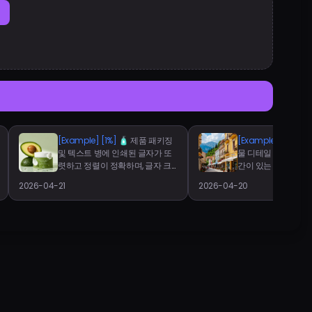
[Example]
[1%]
🧴 제품 패키징
[Example]
[43%]

및 텍스트 병에 인쇄된 글자가 또
물 디테일 이미지의 
렷하고 정렬이 정확하며, 글자 크
간이 있는 발코니, 창틀
기나 날카로움도 일관성 있게 유
실적인 건축적 디테
2026-04-21
2026-04-20
지됩니다. 곡면 위에 텍스트가 왜
다. 그러나 발코니와
곡 없이 자연스럽게 배치되어 실
만나는 경계 등 일부
제 제품 사진에서 볼 수 있는 특징
간 부드럽고 균일하
을 보입니다. 병의 초록색도 아보
미묘한 AI의 개입이
카도 테마와 잘 어울리며 표면은
됩니다. 벽의 색상이
부드럽고 무광입니다.
도 고르게 분포되어 
스러운 사용감이나 
다 이상화된 느낌이 