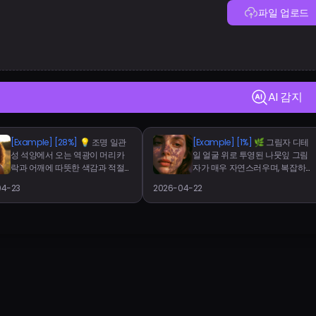
파일 업로드
AI 감지
[Example]
[28%]
💡 조명 일관
[Example]
[1%]
🌿 그림자 디테
성 석양에서 오는 역광이 머리카
일 얼굴 위로 투영된 나뭇잎 그림
락과 어깨에 따뜻한 색감과 적절
자가 매우 자연스러우며, 복잡하게
한 그림자 방향으로 일관된 윤곽
다양한 잎의 모양이 빛 방향과 정
04-23
2026-04-22
조명을 만들어냅니다.
확히 대응됩니다. 그림자의 부드
러운 경계는 실제 햇빛이 나뭇잎
사이로 스며든 상황을 잘 반영하
며, 이는 AI로 완벽히 재현하기 어
렵습니다.