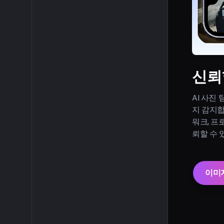
신뢰할
AI 사진
지 감지합
워크, 프
뢰할 수 
이미