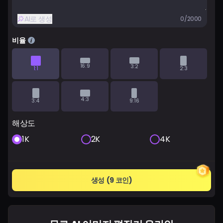
요금제
AI로 생성
0/2000
로그인
비율
16:9
3:2
1:1
2:3
4:3
3:4
9:16
해상도
1K
2K
4K
생성
(9 코인)