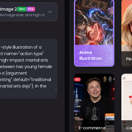
 Image 2
New
Pro
Flexible image sizes and high-fidelity image inputs
Anime
Illustration
Pi
E-commerce
Ca