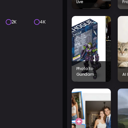
Live
Fr
2K
4K
Photo to
Gundam
AI