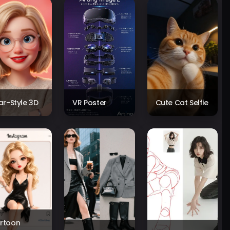
xar-Style 3D
VR Poster
Cute Cat Selfie
rtoon