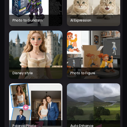
Photo to Gundam
AI Expression
Disney style
Photo to Figure
Polaroid Photo
Auto Enhance