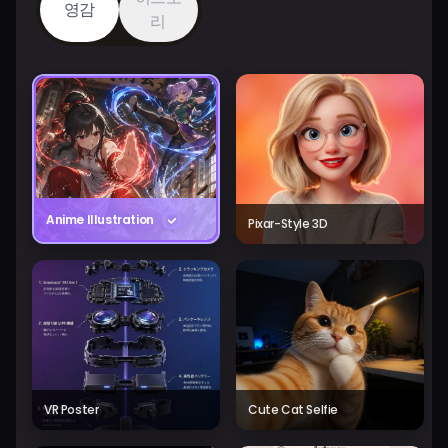
영감
리
Anime Illustration
Pixar-Style 3D
VR Poster
Cute Cat Selfie