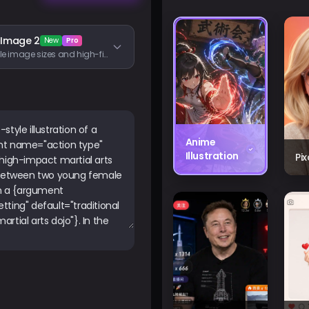
 Image 2
New
Pro
Flexible image sizes and high-fidelity image inputs
Anime
Illustration
Pi