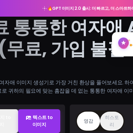
🔥
GPT 이미지 2.0 출시: 더 빠르고, 더 스마트
료 통통한 여자애 
(무료, 가입 불필
한 여자애 이미지 생성기로 가장 거친 환상을 풀어보세요.
로 귀하의 필요에 맞는 흠잡을 데 없는 통통한 여자애 이
지 to
텍스트 to
히스토
영감
지
이미지
리