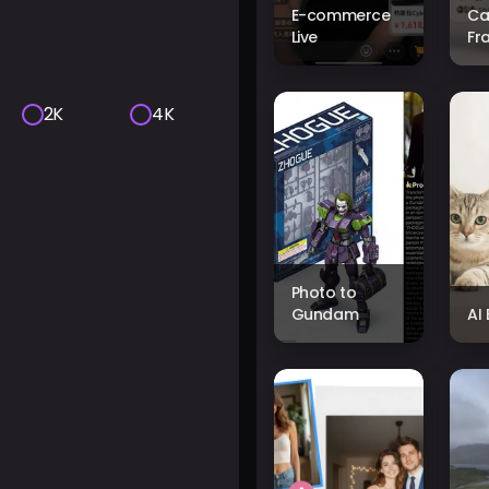
E-commerce
Ca
Live
Fr
2K
4K
Photo to
Gundam
AI