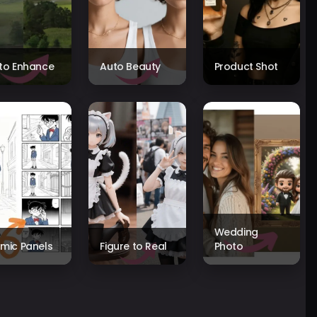
to Enhance
Auto Beauty
Product Shot
Wedding
mic Panels
Figure to Real
Photo