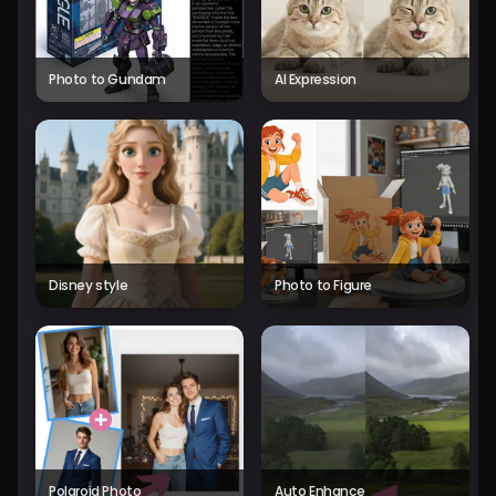
Photo to Gundam
AI Expression
Disney style
Photo to Figure
Polaroid Photo
Auto Enhance