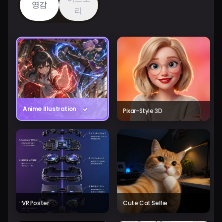
영감
리
Anime Illustration
Pixar-Style 3D
VR Poster
Cute Cat Selfie