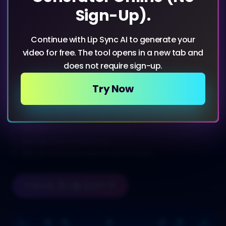
동감 있는 콘텐츠로 만들어보세요.
Sign-Up).
가상 이벤트 및 컨퍼런스
이러닝 & 온라인 교육
박물관 & 
Continue with Lip Sync AI to generate your
video for free. The tool opens in a new tab and
AI 토킹 포토를 활용한 가상 이벤트 & 컨퍼런스
does not require sign-up.
Arting AI로 만든 토킹 포토 진행자와 MC로 온라인 행사를
Try Now
더욱 인터랙티브하고 기억에 남게 만드세요.
1.
토킹 포토 아바타로 연사 또는 세션 소개
2.
토킹 포토 가이드의 실시간 안내 방송 제공
3.
참석자에게 맞춤 환영 메시지 전달
4.
립싱크된 다이내믹 포토 요약으로 하이라이트 정리
아팅AI로 행사를 생생하게!