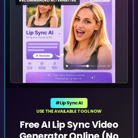
RECOMMENDED ALTERNATIVE
#Lip Sync AI
AI 토킹 포토 사용 사례
USE THE AVAILABLE TOOL NOW
Arting AI의 AI 토킹 포토 기술이 산업과 창작 프로젝
Free AI Lip Sync Video
트에 새로운 가능성을 선사합니다. 더 매력적이고 생
Generator Online (No