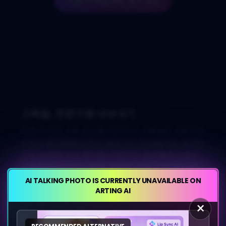
지금 Arting AI로 즉시 생성
고화질, 전문가용 내보내기
최종 AI 토킹 포토 영상을 깨끗하고 고해상도 포맷으로
내보내 플랫폼별 공유도 쉽습니다. Arting AI는 생생한
영상, 정확한 모션 렌더링, 안정적인 결과물을 보장해
사업, 발표, 브랜드 스토리, 온라인 강의, 관광 홍보 등
어디서나 전문가다운 품질을 제공합니다.
AI TALKING PHOTO IS CURRENTLY UNAVAILABLE ON
ARTING AI
×
AI 토킹 영상 내보내기