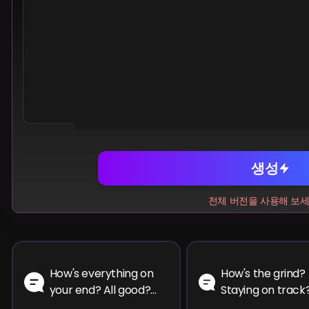
Share
Facebook
Telegr
Wh
생성
전체 버전을 사용해 보
How's everything on
How's the grind?
your end? All good?
Staying on track?
Haven't heard from
hope you are ach