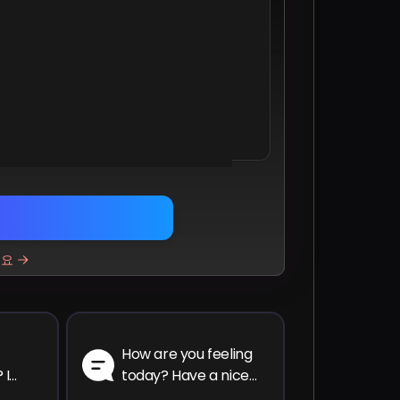
am
atsApp
Twitter
LinkedIn
세요
How are you feeling
 I
today? Have a nice
ieving
day, and stay