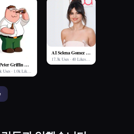
AI Selena Gomez Improved ver Model
17.3k Uses · 40 Likes · Arting AI
AI Peter Griffin Model
38.8k Uses · 1.0k Likes · Arting AI
e