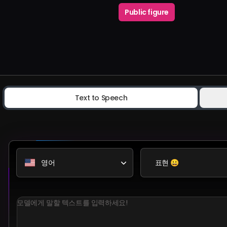
Public figure
Text to Speech
영어
표현 😀