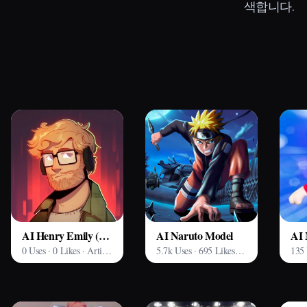
색합니다.
AI Henry Emily (Cassette Man) Model
AI Naruto Model
0 Uses · 0 Likes · Arting AI
5.7k Uses · 695 Likes · Arting AI