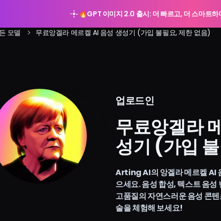
🔥
GPT 이미지 2.0 출시: 더 빠르고, 더 스마트
든 모델
무료앙겔라 메르켈 AI 음성 생성기 (가입 불필요, 제한 없음)
업로드인
Arting AI
무료앙겔라 메
성기 (가입 불
Arting AI의 앙겔라 메르켈 
으세요. 음성 합성, 텍스트 음성
고품질의 자연스러운 음성 콘텐츠
술을 체험해 보세요!