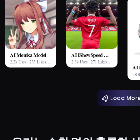
AI Monika Model
AI IShowSpeed Model
2.2k Uses · 233 Likes · Arting AI
2.8k Uses · 271 Likes · Arting AI
Load Mor