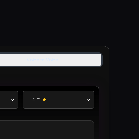
Voice to Voice
속도 ⚡