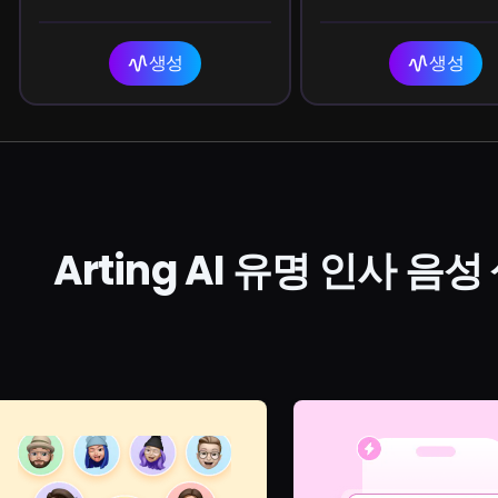
you lately, fill me in.
everything that i
your goal sheet.
생성
생성
Arting AI 유명 인사 