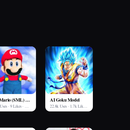
AI Mario (SML) Model
AI Goku Model
135 Uses · 9 Likes · Arting AI
22.8k Uses · 1.7k Likes · Arting AI