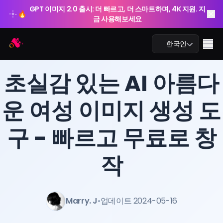
GPT 이미지 2.0 출시: 더 빠르고, 더 스마트하며, 4K 지원. 지
🔥
금 사용해보세요
Arting AI
Me
한국인
BLOG
/
Arting AI
초실감 있는 AI 아름다
운 여성 이미지 생성 도
AI 챗
구 - 빠르고 무료로 창
AI 학습
AI 이미지
작
AI 비디오
Marry. J
•
업데이트 2024-05-16
AI 도구