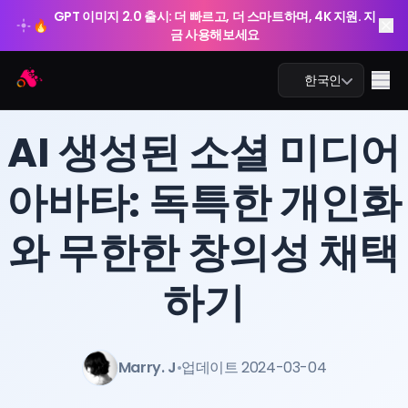
GPT 이미지 2.0 출시: 더 빠르고, 더 스마트하며, 4K 지원. 지
🔥
금 사용해보세요
Arting AI
Me
한국인
BLOG
/
Arting AI
AI 생성된 소셜 미디어
아바타: 독특한 개인화
AI 챗
와 무한한 창의성 채택
AI 학습
AI 이미지
하기
AI 비디오
Marry. J
•
업데이트 2024-03-04
AI 도구