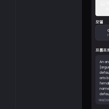
이
모델
프롬프
1108/2