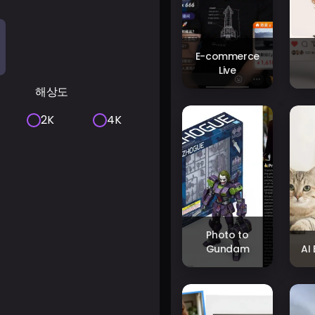
E-commerce
Live
해상도
2K
4K
Photo to
Gundam
AI