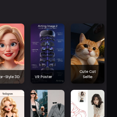
Cute Cat
xar-Style 3D
VR Poster
Selfie