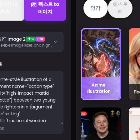
미지 to
텍스트 to
히스토
영감
이미지
이미지
리
GPT Image 2
New
Pro
Flexible image sizes and high-fidelity image inputs
트
Anime
Illustration
Pi
000