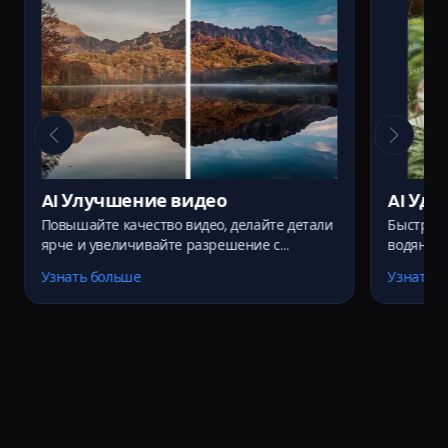
AI Улучшение видео
AI Уда
Повышайте качество видео, делайте детали
Быстро и
изобр
ярче и увеличивайте разрешение с
водяные 
помощью современных AI-технологий —
технолог
Узнать больше
Узнать 
идеально для восстановления старых или
результат
низкокачественных видеороликов.