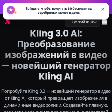
GPT Image 2.0 уже доступен: быстрее, умнее и готов
🔥
к 4K. Попробуйте сейчас
GPT Image 2.0 уже доступен: быстрее, умнее и готов
Arting AI
🔥
Me
Русский язык
к 4K. Попробуйте сейчас
Kling 3.0 AI:
Преобразование
изображений в видео
AI чат
— новейший генератор
AI обучение
Kling AI
AI изображения
AI видео
Попробуйте Kling 3.0 — новейший генератор видео
от Kling AI, который превращает изображения в
AI инструменты
динамичные видеоролики. Создавайте плавную,