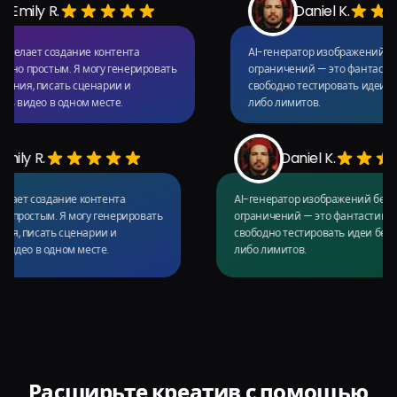
Emily R.
Daniel K.
 делает создание контента
AI-генератор изображений без
о простым. Я могу генерировать
ограничений — это фантастика.
ия, писать сценарии и
свободно тестировать идеи без 
 видео в одном месте.
либо лимитов.
Emily R.
Daniel K.
 AI делает создание контента
AI-генератор изображений б
ятно простым. Я могу генерировать
ограничений — это фантасти
жения, писать сценарии и
свободно тестировать идеи б
ать видео в одном месте.
либо лимитов.
Расширьте креатив с помощью