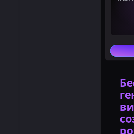
Бе
ге
ви
со
ро