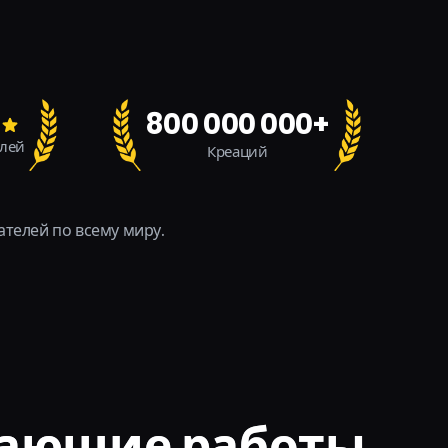
800 000 000+
елей
Креаций
ателей по всему миру.
сающие работы,