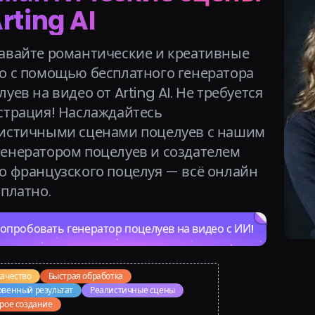
Arting AI
авайте романтические и креативные
о с помощью бесплатного генератора
уев на видео от Arting AI. Не требуется
страция! Наслаждайтесь
истичными сценами поцелуев с нашим
енератором поцелуев и создателем
о французского поцелуя — всё онлайн
сплатно.
опробовать генератор поцелуев на видео с ИИ!
ачество
Быстрая обработка
венный результат
Реалистичные сцены
рое создание