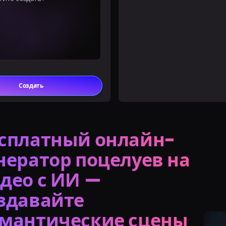
Создать
сплатный онлайн-
нератор поцелуев на
део с ИИ —
здавайте
мантические сцены