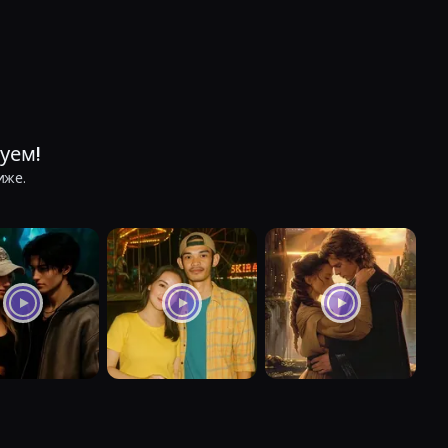
уем!
иже.