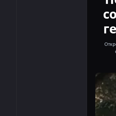
с
г
Откр