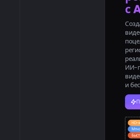
с 
Созд
виде
поцел
реги
реал
ИИ-г
виде
и бе
П
HD-к
Мгно
Быст