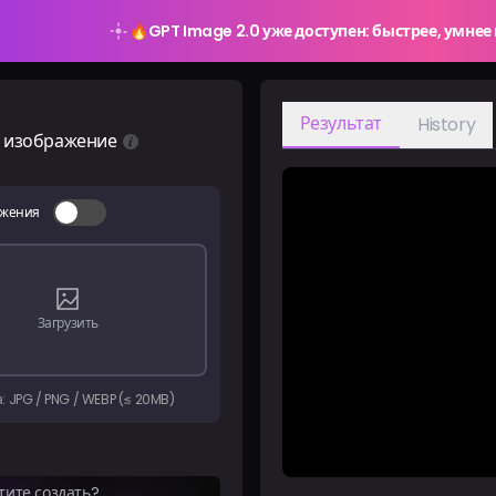
🔥
GPT Image 2.0 уже доступен: быстрее, умнее 
Результат
History
ь изображение
ажения
Загрузить
: JPG / PNG / WEBP (≤ 20MB)