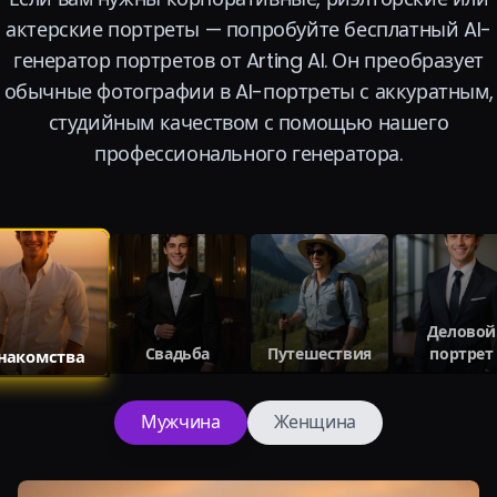
актерские портреты — попробуйте бесплатный AI-
генератор портретов от Arting AI. Он преобразует
обычные фотографии в AI-портреты с аккуратным,
студийным качеством с помощью нашего
профессионального генератора.
Деловой
Свадьба
Путешествия
портрет
накомства
Мужчина
Женщина