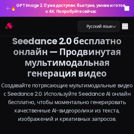
GPT Image 2.0 уже доступен: быстрее, умнее и готов
🔥
к 4K. Попробуйте сейчас
GPT Image 2.0 уже доступен: быстрее, умнее и готов
Arting AI
🔥
Me
Русский язык
к 4K. Попробуйте сейчас
Seedance 2.0 бесплатно
онлайн — Продвинутая
мультимодальная
AI чат
генерация видео
AI обучение
Создавайте потрясающие мультимодальные видео
AI изображения
с Seedance 2.0. Используйте Seedance AI онлайн
бесплатно, чтобы моментально генерировать
AI видео
качественные AI-видеоролики из текста,
изображений и креативных запросов.
AI инструменты