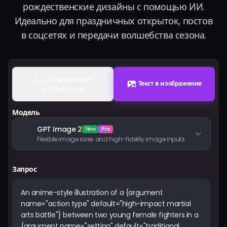
рождественские дизайны с помощью ИИ.
Тарифы
Идеально для праздничных открыток, постов
в соцсетях и передачи волшебства сезона.
Войти
Изображение в
Текст в изображение
изображение
Модель
GPT Image 2
New
Pro
Flexible image sizes and high-fidelity image inputs
Запрос