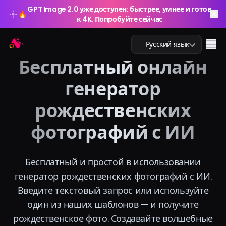
GPT Image 2.0 уже доступен: быстрее, умнее и готов
🔥
к 4K. Попробуйте сейчас
GPT Image 2.0 уже доступен: быстрее, умнее и готов
Arting AI
🔥
Me
Русский язык
к 4K. Попробуйте сейчас
Бесплатный онлайн
генератор
рождественских
AI чат
фотографий с ИИ
AI обучение
AI изображения
Бесплатный и простой в использовании
генератор рождественских фотографий с ИИ.
AI видео
Введите текстовый запрос или используйте
один из наших шаблонов — и получите
AI инструменты
рождественское фото. Создавайте волшебные