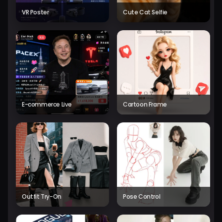
VR Poster
Cute Cat Selfie
E-commerce Live
Cartoon Frame
Outfit Try-On
Pose Control